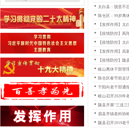
太白县：脱贫不忘
陈仓区：99岁离
【发挥作用】太
【疫情防控】凤
【疫情防控】太
【发挥作用】高新
【疫情防控】陇
岐山离休干部管
陈仓区春节前走
千阳向老干部通报
岐山召开2020
陇县开展“三送三
眉县齐镇老科协精
陇县召开2019